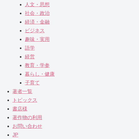
人文・思想
社会・政治
経済・金融
ビジネス
趣味・実用
語学
経営
教育・学参
暮らし・健康
子育て
著者一覧
トピックス
書店様
著作物の利用
お問い合わせ
JP