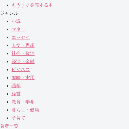
もうすぐ発売する本
ジャンル
小説
マネー
エッセイ
人文・思想
社会・政治
経済・金融
ビジネス
趣味・実用
語学
経営
教育・学参
暮らし・健康
子育て
著者一覧