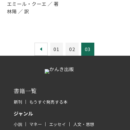
エミール・クーエ ／ 著
林陽 ／ 訳
01
02
03
書籍一覧
新刊
もうすぐ発売する本
ジャンル
小説
マネー
エッセイ
人文・思想