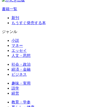
書籍一覧
新刊
もうすぐ発売する本
ジャンル
小説
マネー
エッセイ
人文・思想
社会・政治
経済・金融
ビジネス
趣味・実用
語学
経営
教育・学参