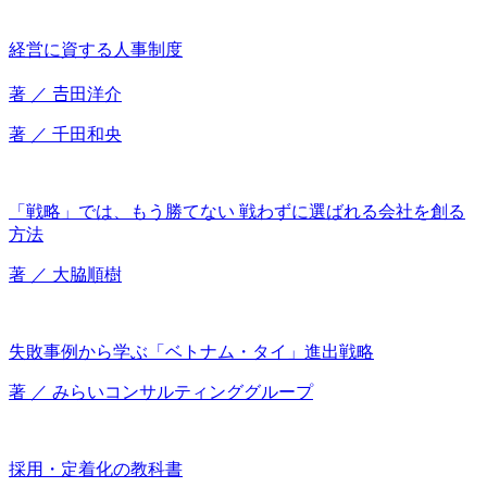
経営に資する人事制度
著 ／ 𠮷田洋介
著 ／ 千田和央
「戦略」では、もう勝てない 戦わずに選ばれる会社を創る
方法
著 ／ 大脇順樹
失敗事例から学ぶ「ベトナム・タイ」進出戦略
著 ／ みらいコンサルティンググループ
採用・定着化の教科書