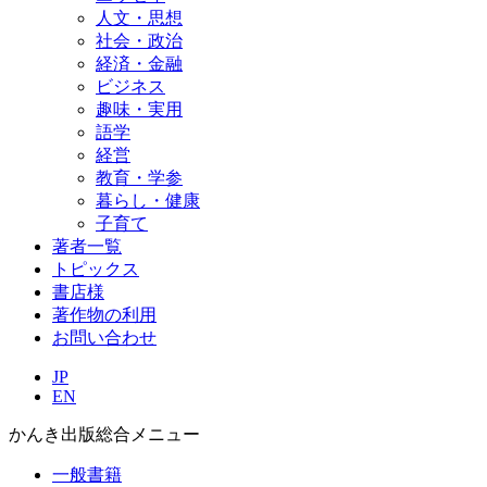
人文・思想
社会・政治
経済・金融
ビジネス
趣味・実用
語学
経営
教育・学参
暮らし・健康
子育て
著者一覧
トピックス
書店様
著作物の利用
お問い合わせ
JP
EN
かんき出版総合メニュー
一般書籍