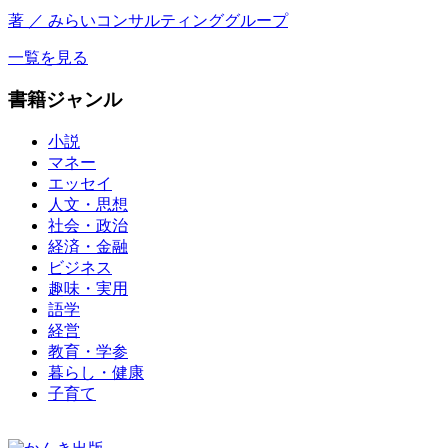
著 ／ みらいコンサルティンググループ
一覧を見る
書籍ジャンル
小説
マネー
エッセイ
人文・思想
社会・政治
経済・金融
ビジネス
趣味・実用
語学
経営
教育・学参
暮らし・健康
子育て