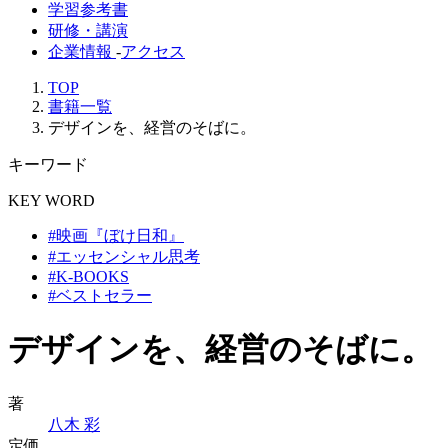
学習参考書
研修・講演
企業情報
-
アクセス
TOP
書籍一覧
デザインを、経営のそばに。
キーワード
KEY WORD
#映画『ぼけ日和』
#エッセンシャル思考
#K-BOOKS
#ベストセラー
デザインを、経営のそばに。
著
八木 彩
定価