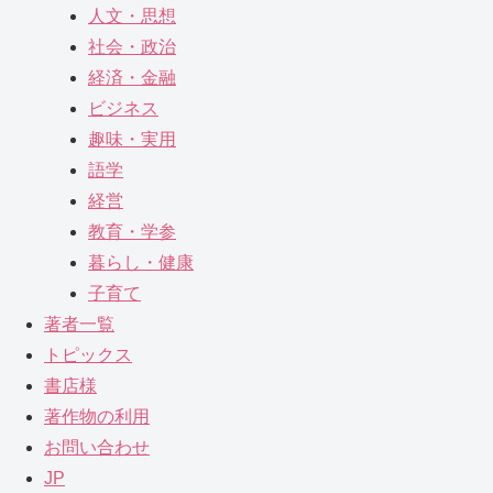
人文・思想
社会・政治
経済・金融
ビジネス
趣味・実用
語学
経営
教育・学参
暮らし・健康
子育て
著者一覧
トピックス
書店様
著作物の利用
お問い合わせ
JP