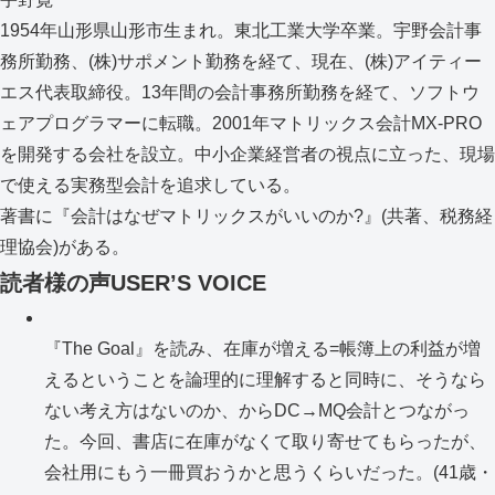
1954年山形県山形市生まれ。東北工業大学卒業。宇野会計事
務所勤務、(株)サポメント勤務を経て、現在、(株)アイティー
エス代表取締役。13年間の会計事務所勤務を経て、ソフトウ
ェアプログラマーに転職。2001年マトリックス会計MX-PRO
を開発する会社を設立。中小企業経営者の視点に立った、現場
で使える実務型会計を追求している。
著書に『会計はなぜマトリックスがいいのか?』(共著、税務経
理協会)がある。
読者様の声
USER’S VOICE
『The Goal』を読み、在庫が増える=帳簿上の利益が増
えるということを論理的に理解すると同時に、そうなら
ない考え方はないのか、からDC→MQ会計とつながっ
た。今回、書店に在庫がなくて取り寄せてもらったが、
会社用にもう一冊買おうかと思うくらいだった。(41歳・