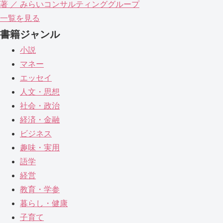
著 ／ みらいコンサルティンググループ
一覧を見る
書籍ジャンル
小説
マネー
エッセイ
人文・思想
社会・政治
経済・金融
ビジネス
趣味・実用
語学
経営
教育・学参
暮らし・健康
子育て