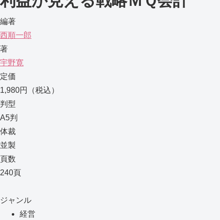
利益が見える戦略ＭＱ会計
編著
西順一郎
著
宇野寛
定価
1,980円（税込）
判型
A5判
体裁
並製
頁数
240頁
ジャンル
経営