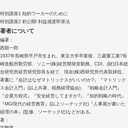
特別講座1 知的ワーカーのために
特別講座2 初公開! 利益感度即算法
著者について
編著：
西順一郎
1937年長崎県平戸市生まれ。東京大学卒業後、三菱重工業?長
崎造船所勤労部、ソニー(株)経営開発室勤務。CDI、(財)日本総
合研究所経営研究部長を経て、現在(株)西研究所代表取締役。
著書に『会計はなぜマトリックスがいいのか?』『マトリック
ス会計入門』(以上共著、税務経理協会)、『戦略会計入門』
『企業方程式』『安全経営してますか?』『知的戦略の時代』
『MG/現代の経営教育』(以上ソ―テック社)『人事屋が書いた
経理の本』(監修、ソーテック社)などがある。
著：
宇野寛