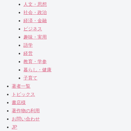
人文・思想
社会・政治
経済・金融
ビジネス
趣味・実用
語学
経営
教育・学参
暮らし・健康
子育て
著者一覧
トピックス
書店様
著作物の利用
お問い合わせ
JP