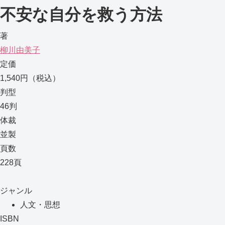
不安な自分を救う方法
著
柳川由美子
定価
1,540円（税込）
判型
46判
体裁
並製
頁数
228頁
ジャンル
人文・思想
ISBN