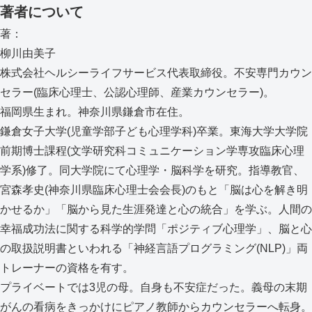
著者について
著：
柳川由美子
株式会社ヘルシーライフサービス代表取締役。不安専門カウン
セラー(臨床心理士、公認心理師、産業カウンセラー)。
福岡県生まれ。神奈川県鎌倉市在住。
鎌倉女子大学(児童学部子ども心理学科)卒業。東海大学大学院
前期博士課程(文学研究科コミュニケーション学専攻臨床心理
学系)修了。同大学院にて心理学・脳科学を研究。指導教官、
宮森孝史(神奈川県臨床心理士会会長)のもと「脳は心を解き明
かせるか」「脳から見た生涯発達と心の統合」を学ぶ。人間の
幸福成功法に関する科学的学問「ポジティブ心理学」、脳と心
の取扱説明書といわれる「神経言語プログラミング(NLP)」両
トレーナーの資格を有す。
プライベートでは3児の母。自身も不安症だった。義母の末期
がんの看病をきっかけにピアノ教師からカウンセラーへ転身。