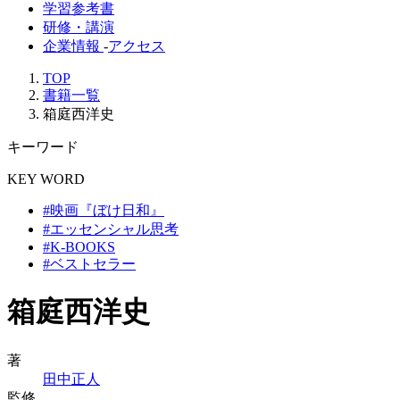
学習参考書
研修・講演
企業情報
-
アクセス
TOP
書籍一覧
箱庭西洋史
キーワード
KEY WORD
#映画『ぼけ日和』
#エッセンシャル思考
#K-BOOKS
#ベストセラー
箱庭西洋史
著
田中正人
監修