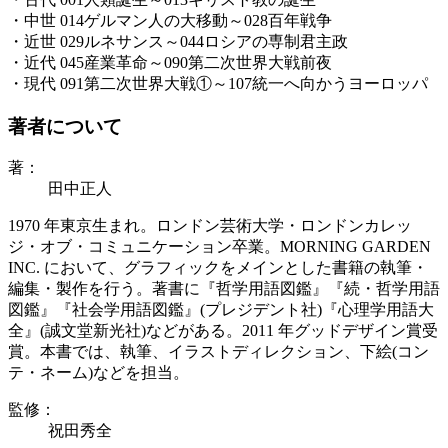
・中世 014ゲルマン人の大移動～028百年戦争
・近世 029ルネサンス～044ロシアの専制君主政
・近代 045産業革命～090第二次世界大戦前夜
・現代 091第二次世界大戦①～107統一へ向かうヨーロッパ
著者について
著：
田中正人
1970 年東京生まれ。ロンドン芸術大学・ロンドンカレッ
ジ・オブ・コミュニケーション卒業。MORNING GARDEN
INC. において、グラフィックをメインとした書籍の執筆・
編集・製作を行う。著書に『哲学用語図鑑』『続・哲学用語
図鑑』『社会学用語図鑑』(プレジデント社)『心理学用語大
全』(誠文堂新光社)などがある。2011 年グッドデザイン賞受
賞。本書では、執筆、イラストディレクション、下絵(コン
テ・ネーム)などを担当。
監修：
祝田秀全