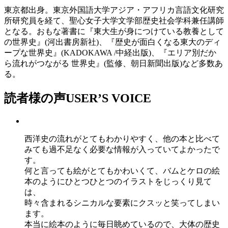
東京都出身。東京外国語大学アジア・アフリカ言語文化研究
所研究員を経て、聖心女子大学文学部歴史社会学科兼任講師
となる。おもな著書に『東大生が身につけている教養として
の世界史』(河出書房新社)、『歴史が面白くなる東大のディ
ープな世界史』(KADOKAWA /中経出版)、『エリア別だか
ら流れがつながる 世界史』(監修、朝日新聞出版)など多数あ
る。
読者様の声
USER’S VOICE
西洋史の流れがとてもわかりやすく、他の本と比べて
みても過不足なく必要な情報が入っていてよかったで
す。
何と言っても絵がとてもかわいくて、バムとケロの絵
本のようにひとつひとつのイラストをじっくり見て
は、
時々含まれるシニカルな要素にクスッと笑ってしまい
ます。
本当に絵本のように毎日眺めているので、大体の歴史