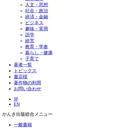
人文・思想
社会・政治
経済・金融
ビジネス
趣味・実用
語学
経営
教育・学参
暮らし・健康
子育て
著者一覧
トピックス
書店様
著作物の利用
お問い合わせ
JP
EN
かんき出版総合メニュー
一般書籍