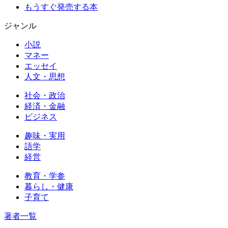
もうすぐ発売する本
ジャンル
小説
マネー
エッセイ
人文・思想
社会・政治
経済・金融
ビジネス
趣味・実用
語学
経営
教育・学参
暮らし・健康
子育て
著者一覧