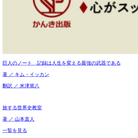
巨人のノート 記録は人生を変える最強の武器である
著 ／ キム・イッカン
翻訳 ／ 米津篤八
旅する世界史教室
著 ／ 山本直人
一覧を見る