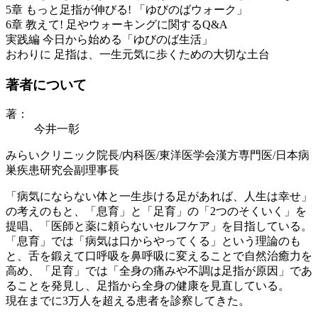
5章 もっと足指が伸びる! 「ゆびのばウォーク」
6章 教えて! 足やウォーキングに関するQ&A
実践編 今日から始める「ゆびのば生活」
おわりに 足指は、一生元気に歩くための大切な土台
著者について
著：
今井一彰
みらいクリニック院長/内科医/東洋医学会漢方専門医/日本病
巣疾患研究会副理事長
「病気にならない体と一生歩ける足があれば、人生は幸せ」
の考えのもと、「息育」と「足育」の「2つのそくいく」を
提唱、「医師と薬に頼らないセルフケア」を目指している。
「息育」では「病気は口からやってくる」という理論のも
と、舌を鍛えて口呼吸を鼻呼吸に変えることで自然治癒力を
高め、「足育」では「全身の痛みや不調は足指が原因」であ
ることを発見し、足指から全身の健康を見直している。
現在までに3万人を超える患者を診察してきた。