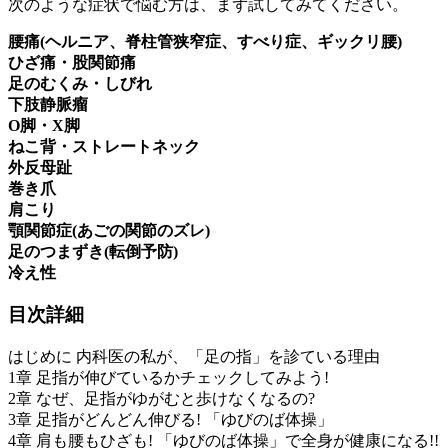
次のような症状で悩む方は、まず試してみてください。
腰痛(ヘルニア、脊柱管狭窄症、すべり症、ギックリ腰)
ひざ痛・股関節痛
足のむくみ・しびれ
下肢静脈瘤
O脚・X脚
ねこ背・ストレートネック
外反母趾
巻き爪
肩こり
顎関節症(あごの関節のズレ)
足のつまずき(転倒予防)
冷え性
目次詳細
はじめに 内科医の私が、「足の指」を診ている理由
1章 足指が伸びているかチェックしてみよう!
2章 なぜ、足指がゆがむと歩けなくなるの?
3章 足指がどんどん伸びる! 「ゆびのば体操」
4章 肩も腰もひざも! 「ゆびのば体操」で全身が健康になる!!