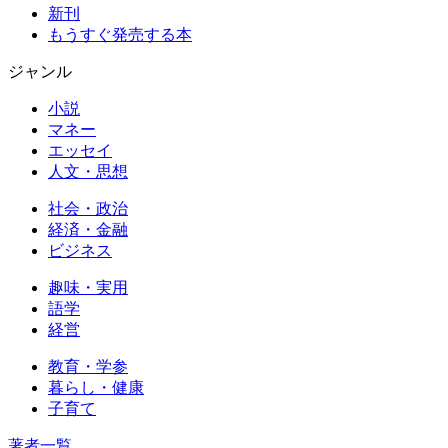
新刊
もうすぐ発売する本
ジャンル
小説
マネー
エッセイ
人文・思想
社会・政治
経済・金融
ビジネス
趣味・実用
語学
経営
教育・学参
暮らし・健康
子育て
著者一覧