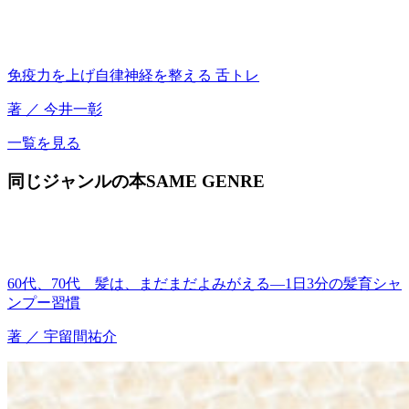
免疫力を上げ自律神経を整える 舌トレ
著 ／ 今井一彰
一覧を見る
同じジャンルの本
SAME GENRE
60代、70代 髪は、まだまだよみがえる―1日3分の髪育シャ
ンプー習慣
著 ／ 宇留間祐介