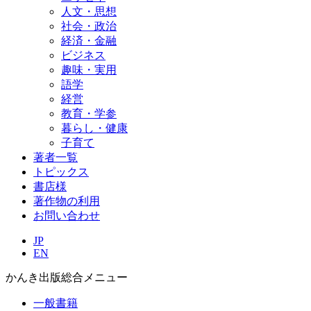
人文・思想
社会・政治
経済・金融
ビジネス
趣味・実用
語学
経営
教育・学参
暮らし・健康
子育て
著者一覧
トピックス
書店様
著作物の利用
お問い合わせ
JP
EN
かんき出版総合メニュー
一般書籍