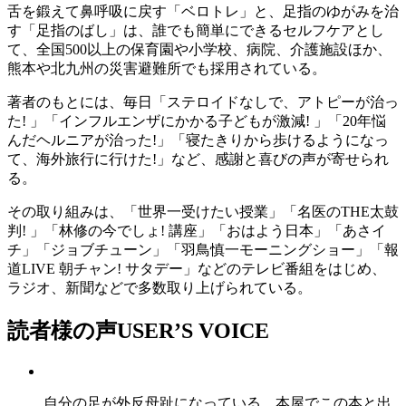
舌を鍛えて鼻呼吸に戻す「ベロトレ」と、足指のゆがみを治
す「足指のばし」は、誰でも簡単にできるセルフケアとし
て、全国500以上の保育園や小学校、病院、介護施設ほか、
熊本や北九州の災害避難所でも採用されている。
著者のもとには、毎日「ステロイドなしで、アトピーが治っ
た! 」「インフルエンザにかかる子どもが激減! 」「20年悩
んだヘルニアが治った!」「寝たきりから歩けるようになっ
て、海外旅行に行けた!」など、感謝と喜びの声が寄せられ
る。
その取り組みは、「世界一受けたい授業」「名医のTHE太鼓
判! 」「林修の今でしょ! 講座」「おはよう日本」「あさイ
チ」「ジョブチューン」「羽鳥慎一モーニングショー」「報
道LIVE 朝チャン! サタデー」などのテレビ番組をはじめ、
ラジオ、新聞などで多数取り上げられている。
読者様の声
USER’S VOICE
自分の足が外反母趾になっている。本屋でこの本と出