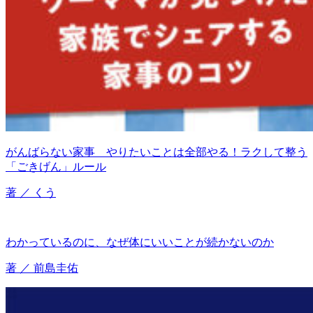
がんばらない家事 やりたいことは全部やる！ラクして整う
「ごきげん」ルール
著 ／ くう
わかっているのに、なぜ体にいいことが続かないのか
著 ／ 前島圭佑