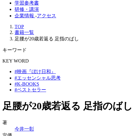
学習参考書
研修・講演
企業情報
-
アクセス
TOP
書籍一覧
足腰が20歳若返る 足指のばし
キーワード
KEY WORD
#映画『ぼけ日和』
#エッセンシャル思考
#K-BOOKS
#ベストセラー
足腰が20歳若返る 足指のばし
著
今井一彰
定価