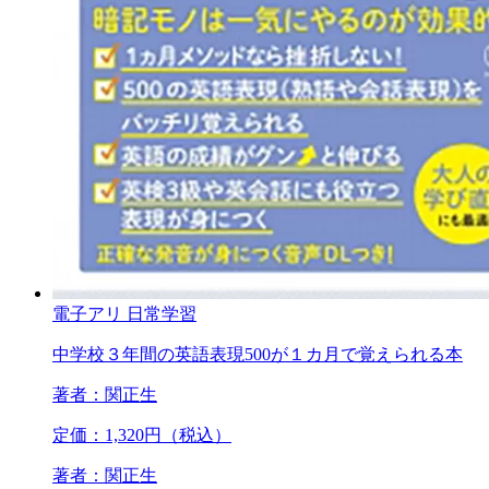
電子アリ
日常学習
中学校３年間の英語表現500が１カ月で覚えられる本
著者：関正生
定価：1,320円（税込）
著者：関正生