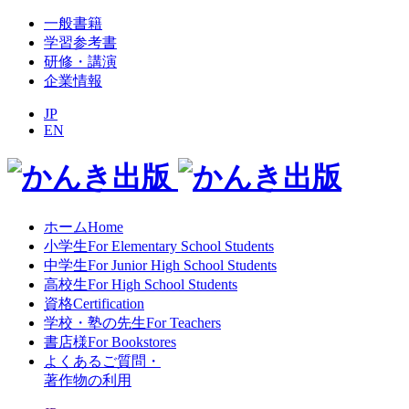
一般書籍
学習参考書
研修・講演
企業情報
JP
EN
ホーム
Home
小学生
For Elementary School Students
中学生
For Junior High School Students
高校生
For High School Students
資格
Certification
学校・塾の先生
For Teachers
書店様
For Bookstores
よくあるご質問
・
著作物の利用