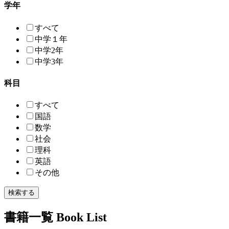
学年
すべて
中学１年
中学2年
中学3年
科目
すべて
国語
数学
社会
理科
英語
その他
検索する
書籍一覧
Book List