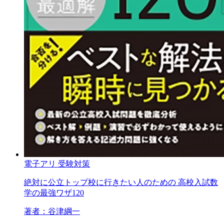
電子アリ
受験対策
絶対に公立トップ校に行きたい人のための 高校入試数
学の最強ワザ120
著者：谷津綱一