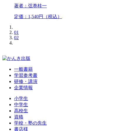
著者：弦巻桂一
定価：1,540円（税込）
01
02
一般書籍
学習参考書
研修・講演
企業情報
小学生
中学生
高校生
資格
学校・塾の先生
書店様