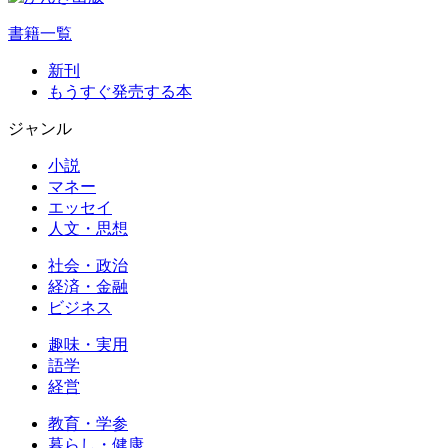
書籍一覧
新刊
もうすぐ発売する本
ジャンル
小説
マネー
エッセイ
人文・思想
社会・政治
経済・金融
ビジネス
趣味・実用
語学
経営
教育・学参
暮らし・健康