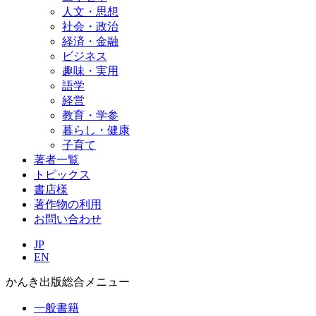
人文・思想
社会・政治
経済・金融
ビジネス
趣味・実用
語学
経営
教育・学参
暮らし・健康
子育て
著者一覧
トピックス
書店様
著作物の利用
お問い合わせ
JP
EN
かんき出版総合メニュー
一般書籍