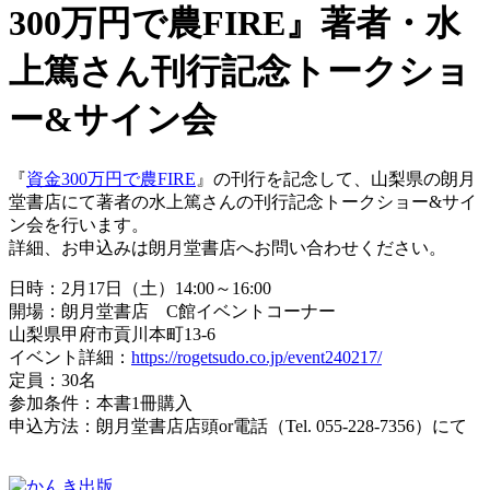
300万円で農FIRE』著者・水
上篤さん刊行記念トークショ
ー&サイン会
『
資金300万円で農FIRE
』の刊行を記念して、山梨県の朗月
堂書店にて著者の水上篤さんの刊行記念トークショー&サイ
ン会を行います。
詳細、お申込みは朗月堂書店へお問い合わせください。
日時：
2
月
17
日（土）
14:00
～
16:00
開場：朗月堂書店
C
館イベントコーナー
山梨県甲府市貢川本町13-6
イベント詳細：
https://rogetsudo.co.jp/event240217/
定員：
30
名
参加条件：本書
1
冊購入
申込方法：朗月堂書店店頭
or
電話（Tel. 055-228-7356）にて