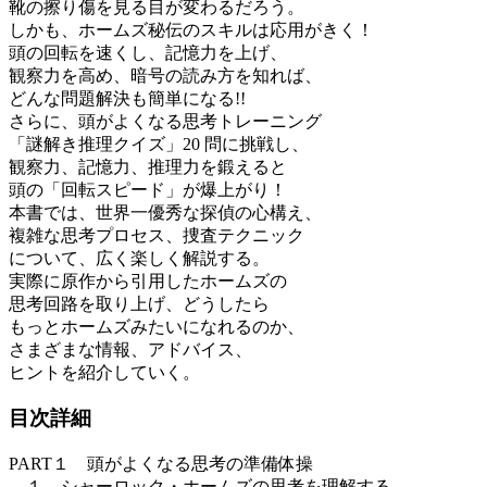
靴の擦り傷を見る目が変わるだろう。
しかも、ホームズ秘伝のスキルは応用がきく！
頭の回転を速くし、記憶力を上げ、
観察力を高め、暗号の読み方を知れば、
どんな問題解決も簡単になる!!
さらに、頭がよくなる思考トレーニング
「謎解き推理クイズ」20 問に挑戦し、
観察力、記憶力、推理力を鍛えると
頭の「回転スピード」が爆上がり！
本書では、世界一優秀な探偵の心構え、
複雑な思考プロセス、捜査テクニック
について、広く楽しく解説する。
実際に原作から引用したホームズの
思考回路を取り上げ、どうしたら
もっとホームズみたいになれるのか、
さまざまな情報、アドバイス、
ヒントを紹介していく。
目次詳細
PART１ 頭がよくなる思考の準備体操
１ シャーロック・ホームズの思考を理解する