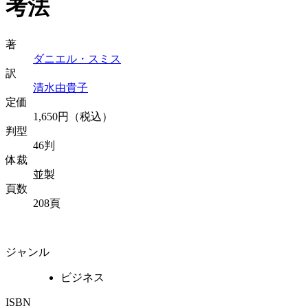
考法
著
ダニエル・スミス
訳
清水由貴子
定価
1,650円（税込）
判型
46判
体裁
並製
頁数
208頁
ジャンル
ビジネス
ISBN