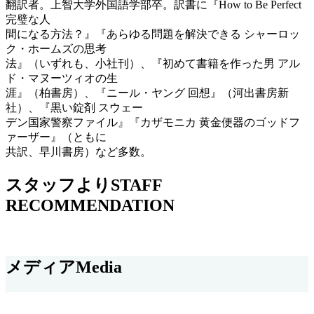
翻訳者。上智大学外国語学部卒。訳書に『How to Be Perfect
完璧な人
間になる方法？』『あらゆる問題を解決できる シャーロッ
ク・ホームズの思考
法』（いずれも、小社刊）、『初めて書籍を作った男 アル
ド・マヌーツィオの生
涯』（柏書房）、『ニール・ヤング 回想』（河出書房新
社）、『黒い錠剤 スウェー
デン国家警察ファイル』『カザモニカ 黄金便器のゴッドフ
ァーザー』（ともに
共訳、早川書房）など多数。
スタッフより
STAFF
RECOMMENDATION
メディア
Media