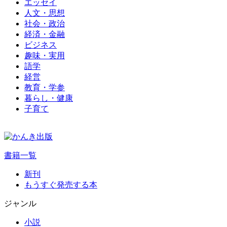
エッセイ
人文・思想
社会・政治
経済・金融
ビジネス
趣味・実用
語学
経営
教育・学参
暮らし・健康
子育て
書籍一覧
新刊
もうすぐ発売する本
ジャンル
小説