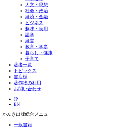
人文・思想
社会・政治
経済・金融
ビジネス
趣味・実用
語学
経営
教育・学参
暮らし・健康
子育て
著者一覧
トピックス
書店様
著作物の利用
お問い合わせ
JP
EN
かんき出版総合メニュー
一般書籍