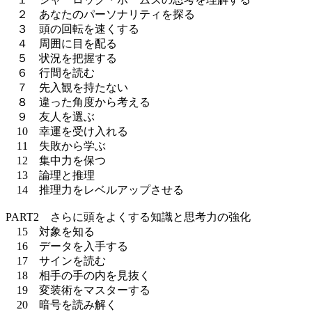
２ あなたのパーソナリティを探る
３ 頭の回転を速くする
４ 周囲に目を配る
５ 状況を把握する
６ 行間を読む
７ 先入観を持たない
８ 違った角度から考える
９ 友人を選ぶ
10 幸運を受け入れる
11 失敗から学ぶ
12 集中力を保つ
13 論理と推理
14 推理力をレベルアップさせる
PART2 さらに頭をよくする知識と思考力の強化
15 対象を知る
16 データを入手する
17 サインを読む
18 相手の手の内を見抜く
19 変装術をマスターする
20 暗号を読み解く