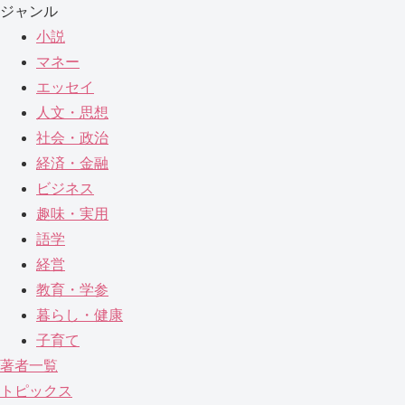
ジャンル
小説
マネー
エッセイ
人文・思想
社会・政治
経済・金融
ビジネス
趣味・実用
語学
経営
教育・学参
暮らし・健康
子育て
著者一覧
トピックス