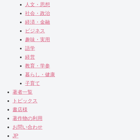
人文・思想
社会・政治
経済・金融
ビジネス
趣味・実用
語学
経営
教育・学参
暮らし・健康
子育て
著者一覧
トピックス
書店様
著作物の利用
お問い合わせ
JP