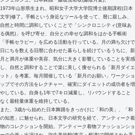
1973年山形県生まれ。昭和女子大学大学院博士後期課程(日本
文学)修了。手帳という身近なツールを使って、暦に親しみ、
自然と時間に調和していくことで「シンクロニシティ(意味あ
る偶然)」を呼び寄せ、自分との幸せな調和をはかる手帳術
「手帳セラピー」を広める活動を行っている。月の満ち欠けで
日にちを数える旧暦に合わせた暮らしを続けているうちに、新
月と満月が体重や美容、気分に大きく影響していることを実感
し、自然と調和することで楽に美しく痩せられる「新月ダイエ
ット」を考案。毎月開催している「新月のお願い」ワークショ
ップでその方法をレクチャー、確実にダイエットの成功者を増
やしている。自身も1年で7キロ減量し、リバウンドすること
なく最軽量体重を維持している。
また、3歳から始めた日本舞踊をきっかけに「和の美」、「和
の知恵」に魅せられ、日本文学の研究を経て、アンティーク着
物のコレクションを開始。アンティーク着物ファッションショ
ーの企画・出演ほか、弥生美術館(東京・根津)で開催された高