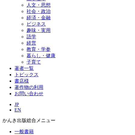
人文・思想
社会・政治
経済・金融
ビジネス
趣味・実用
語学
経営
教育・学参
暮らし・健康
子育て
著者一覧
トピックス
書店様
著作物の利用
お問い合わせ
JP
EN
かんき出版総合メニュー
一般書籍