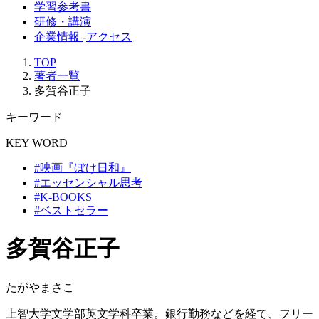
学習参考書
研修・講演
企業情報
-
アクセス
TOP
著者一覧
多賀谷正子
キーワード
KEY WORD
#映画『ぼけ日和』
#エッセンシャル思考
#K-BOOKS
#ベストセラー
多賀谷正子
たがやまさこ
上智大学文学部英文学科卒業。銀行勤務などを経て、フリー