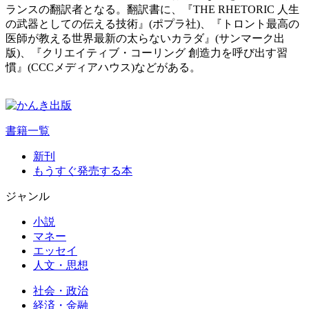
ランスの翻訳者となる。翻訳書に、『THE RHETORIC 人生
の武器としての伝える技術』(ポプラ社)、『トロント最高の
医師が教える世界最新の太らないカラダ』(サンマーク出
版)、『クリエイティブ・コーリング 創造力を呼び出す習
慣』(CCCメディアハウス)などがある。
書籍一覧
新刊
もうすぐ発売する本
ジャンル
小説
マネー
エッセイ
人文・思想
社会・政治
経済・金融