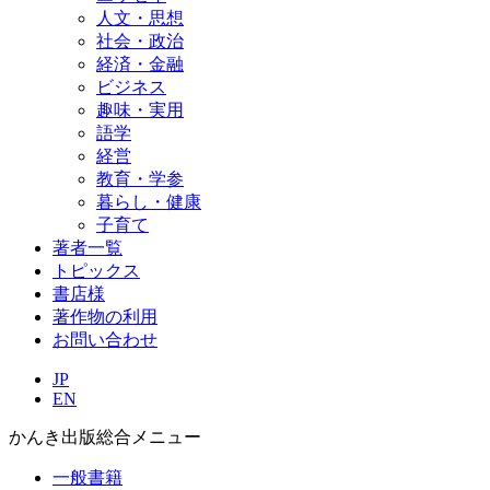
人文・思想
社会・政治
経済・金融
ビジネス
趣味・実用
語学
経営
教育・学参
暮らし・健康
子育て
著者一覧
トピックス
書店様
著作物の利用
お問い合わせ
JP
EN
かんき出版総合メニュー
一般書籍