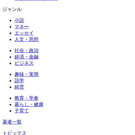
ジャンル
小説
マネー
エッセイ
人文・思想
社会・政治
経済・金融
ビジネス
趣味・実用
語学
経営
教育・学参
暮らし・健康
子育て
著者一覧
トピックス