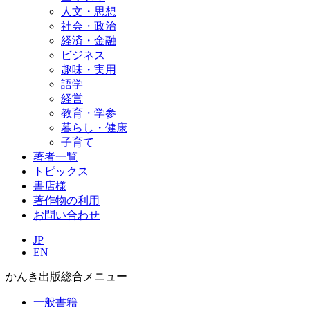
人文・思想
社会・政治
経済・金融
ビジネス
趣味・実用
語学
経営
教育・学参
暮らし・健康
子育て
著者一覧
トピックス
書店様
著作物の利用
お問い合わせ
JP
EN
かんき出版総合メニュー
一般書籍