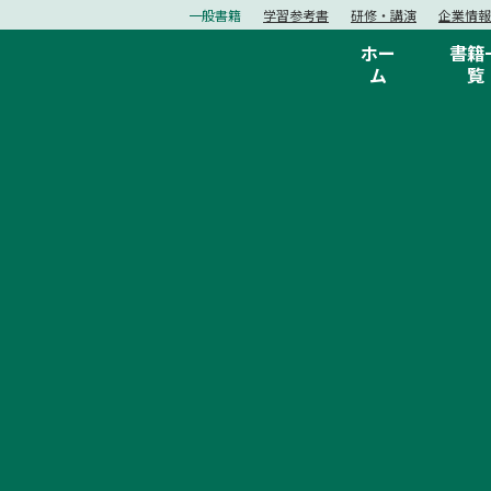
一般書籍
学習参考書
研修・講演
企業情報
ホー
書籍
ム
覧
キーワード
TOP
トピックス
2024年11月22日『カクテ
KEY WORD
#映画『ぼけ日和』
#エッセンシャル思考
#K-BOOKS
#ベストセラー
2024.11.11
イベント
2024年11月22日『カクテル、ラ
【開催概要】
◆日時：11/22（金） 19：00～（