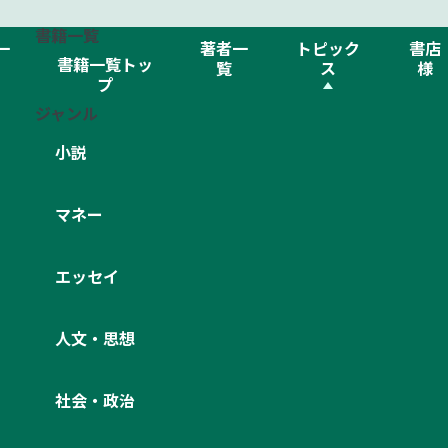
書籍一覧
一
著者一
トピック
書店
書籍一覧トッ
覧
ス
様
プ
ル、ラブ、ゾンビ』刊行記念イベント開催
ジャンル
小説
マネー
エッセイ
ブ、ゾンビ』刊行記念イベント開催
人文・思想
社会・政治
18時30分開場予定）