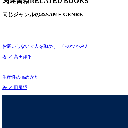
関連書籍
RELATED BOOKS
同じジャンルの本
SAME GENRE
お願いしないで人を動かす 心のつかみ方
著 ／ 髙田洋平
生産性の高めかた
著 ／ 田尻望