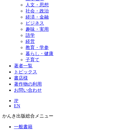
人文・思想
社会・政治
経済・金融
ビジネス
趣味・実用
語学
経営
教育・学参
暮らし・健康
子育て
著者一覧
トピックス
書店様
著作物の利用
お問い合わせ
JP
EN
かんき出版総合メニュー
一般書籍