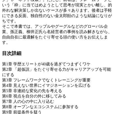
いう「枠」に当てはめようとして思考が現実とかい離し、的
外れな解決策しか出ないケースが多々あります。後者は手軽
にできる反面、独自性のない金太郎飴のような結論になりが
ちです。
そこで本書では、アップルやグーグルなどのグローバル企
業、孫正義、柳井正氏ら名経営者の事例を読み解きながら、
自由自在に最適解をたぐり寄せる頭の使い方をお伝えしま
す。
目次詳細
第1章 学歴エリートが40歳を過ぎてつまずくワケ
第2章 「超仮説」をたぐり寄せる力がキャリアアップを可能
にする
第3章 フレームワークでなくトレーニングが重要
第4章 見えない世界にイマジネーションを広げる
第5章 非連続な変化の先を考える
第6章 視点を自分の外に移してみる
第7章 人の心の中に入り込む
第8章 オープンなエコシステムに参加する
第9章 前提条件を疑う