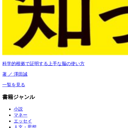
科学的根拠で証明する上手な脳の使い方
著 ／ 澤田誠
一覧を見る
書籍ジャンル
小説
マネー
エッセイ
人文・思想