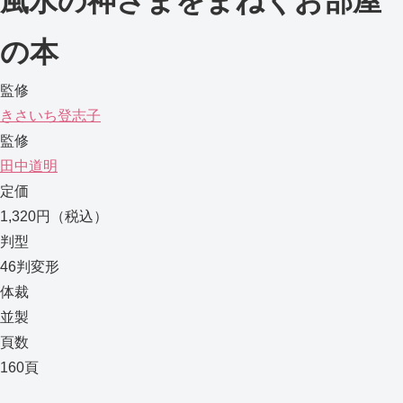
風水の神さまをまねくお部屋
の本
監修
きさいち登志子
監修
田中道明
定価
1,320円（税込）
判型
46判変形
体裁
並製
頁数
160頁