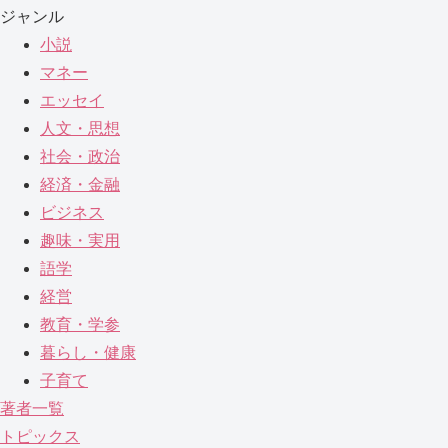
ジャンル
小説
マネー
エッセイ
人文・思想
社会・政治
経済・金融
ビジネス
趣味・実用
語学
経営
教育・学参
暮らし・健康
子育て
著者一覧
トピックス