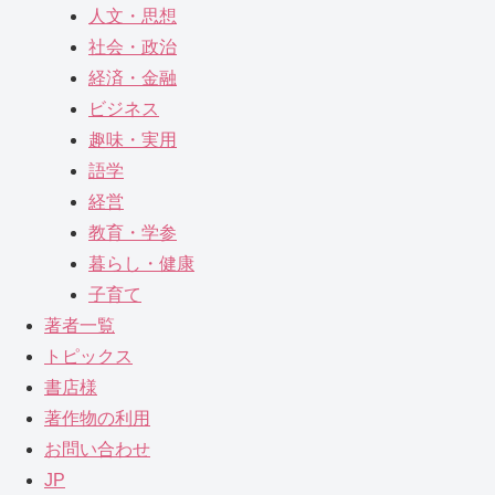
人文・思想
社会・政治
経済・金融
ビジネス
趣味・実用
語学
経営
教育・学参
暮らし・健康
子育て
著者一覧
トピックス
書店様
著作物の利用
お問い合わせ
JP