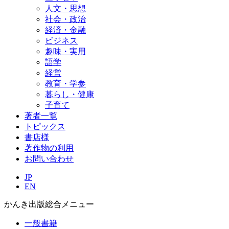
人文・思想
社会・政治
経済・金融
ビジネス
趣味・実用
語学
経営
教育・学参
暮らし・健康
子育て
著者一覧
トピックス
書店様
著作物の利用
お問い合わせ
JP
EN
かんき出版総合メニュー
一般書籍