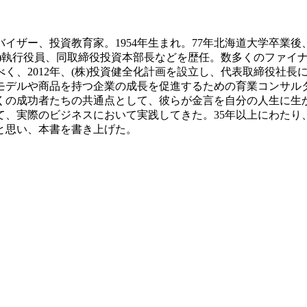
イザー、投資教育家。1954年生まれ。77年北海道大学卒業後
ズ)執行役員、同取締役投資本部長などを歴任。数多くのファイ
く、2012年、(株)投資健全化計画を設立し、代表取締役社
モデルや商品を持つ企業の成長を促進するための育業コンサル
くの成功者たちの共通点として、彼らが金言を自分の人生に生
て、実際のビジネスにおいて実践してきた。35年以上にわたり
と思い、本書を書き上げた。