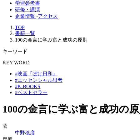
学習参考書
研修・講演
企業情報
-
アクセス
TOP
書籍一覧
100の金言に学ぶ富と成功の原則
キーワード
KEY WORD
#映画『ぼけ日和』
#エッセンシャル思考
#K-BOOKS
#ベストセラー
100の金言に学ぶ富と成功の原
著
中野稔彦
定価