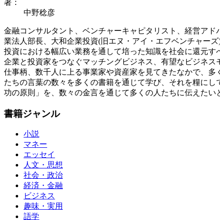
著：
中野稔彦
金融コンサルタント、ベンチャーキャピタリスト、経営アドバ
業法人部長、大和企業投資(旧エヌ・アイ・エフベンチャー
投資における幅広い業務を通して培った知識を社会に還元すべ
企業と投資家をつなぐマッチングビジネス、有望なビジネス
仕事柄、数千人に上る事業家や資産家を見てきたなかで、多
たちの言葉の数々を多くの書籍を通じて学び、それを糧にし
功の原則」を、数々の金言を通じて多くの人たちに伝えたい
書籍ジャンル
小説
マネー
エッセイ
人文・思想
社会・政治
経済・金融
ビジネス
趣味・実用
語学