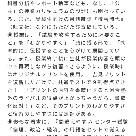
科書分析やレポート執筆などもこなし、「公
共」の授業カリキュラムの設計にも関わってい
る。また、受験生向けの月刊雑誌『蛍雪時代』
（旺文社）などにもたびたび寄稿している。
◉――授業は、「試験を攻略するために必要なこ
と」を「わかりやすく」「頭に残る形で」「効
率的に」伝授することを心がけて展開してい
る。また、授業終了後に生徒が授業内容を頭の
中で再現しながら復習できるように、授業時に
はオリジナルプリントを使用。「吉見プリント
を復習しただけで、共通テストで９割得点でき
た！」「プリントの内容を書籍化すると河合塾
外のライバルの得点が上がっちゃうから、書籍
化反対！」など、そのプリントのわかりやすさ
と復習のしやすさには定評がある。
◉――おもな著書に、『間違えやすい センター試験
「倫理、政治・経済」の用語をセットで覚える