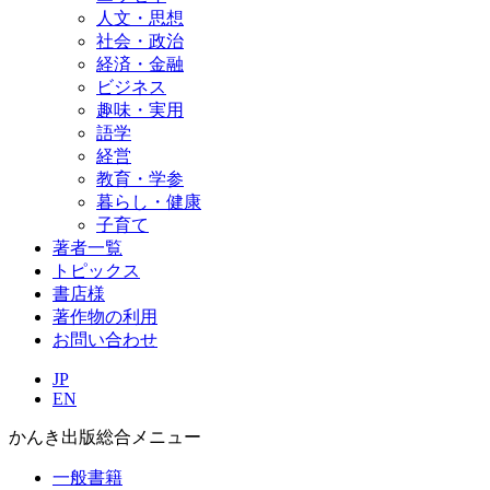
人文・思想
社会・政治
経済・金融
ビジネス
趣味・実用
語学
経営
教育・学参
暮らし・健康
子育て
著者一覧
トピックス
書店様
著作物の利用
お問い合わせ
JP
EN
かんき出版総合メニュー
一般書籍