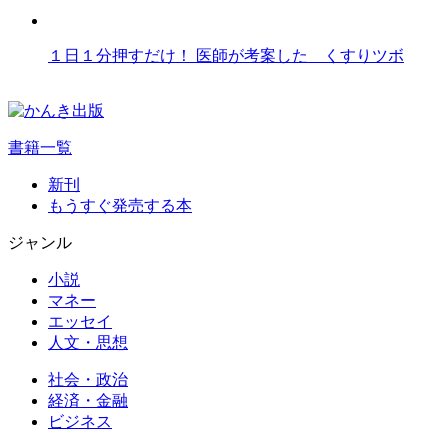
１日１分押すだけ！ 医師が考案した くすりツボ
書籍一覧
新刊
もうすぐ発売する本
ジャンル
小説
マネー
エッセイ
人文・思想
社会・政治
経済・金融
ビジネス