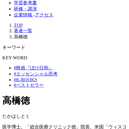
学習参考書
研修・講演
企業情報
-
アクセス
TOP
著者一覧
高橋徳
キーワード
KEY WORD
#映画『ぼけ日和』
#エッセンシャル思考
#K-BOOKS
#ベストセラー
高橋徳
たかはしとく
医学博士。「総合医療クリニック徳」院長、米国「ウィスコ