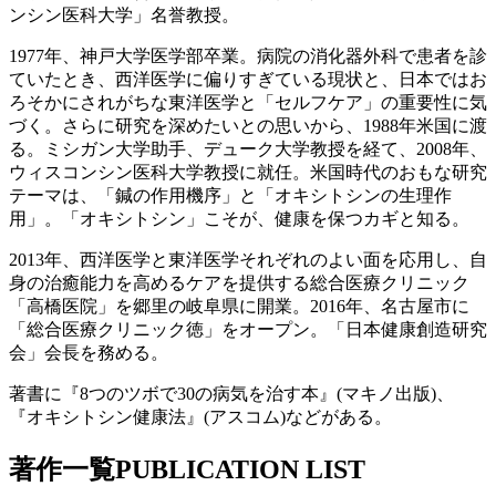
ンシン医科大学」名誉教授。
1977年、神戸大学医学部卒業。病院の消化器外科で患者を診
ていたとき、西洋医学に偏りすぎている現状と、日本ではお
ろそかにされがちな東洋医学と「セルフケア」の重要性に気
づく。さらに研究を深めたいとの思いから、1988年米国に渡
る。ミシガン大学助手、デューク大学教授を経て、2008年、
ウィスコンシン医科大学教授に就任。米国時代のおもな研究
テーマは、「鍼の作用機序」と「オキシトシンの生理作
用」。「オキシトシン」こそが、健康を保つカギと知る。
2013年、西洋医学と東洋医学それぞれのよい面を応用し、自
身の治癒能力を高めるケアを提供する総合医療クリニック
「高橋医院」を郷里の岐阜県に開業。2016年、名古屋市に
「総合医療クリニック徳」をオープン。「日本健康創造研究
会」会長を務める。
著書に『8つのツボで30の病気を治す本』(マキノ出版)、
『オキシトシン健康法』(アスコム)などがある。
著作一覧
PUBLICATION LIST