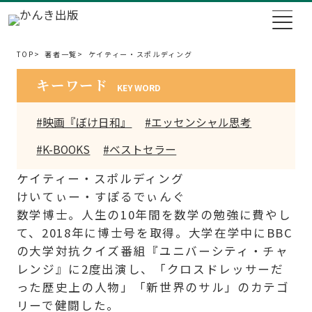
TOP
著者一覧
ケイティー・スポルディング
キーワード
KEY WORD
#映画『ぼけ日和』
#エッセンシャル思考
#K-BOOKS
#ベストセラー
ケイティー・スポルディング
けいてぃー・すぽるでぃんぐ
数学博士。人生の10年間を数学の勉強に費やし
て、2018年に博士号を取得。大学在学中にBBC
の大学対抗クイズ番組『ユニバーシティ・チャ
レンジ』に2度出演し、「クロスドレッサーだ
った歴史上の人物」「新世界のサル」のカテゴ
リーで健闘した。