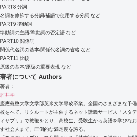
PART8 分詞
名詞を修飾する分詞/補語で使用する分詞 など
PART9 準動詞
準動詞の主語/準動詞の否定語 など
PART10 関係詞
関係代名詞の基本/関係代名詞の省略 など
PART11 比較
原級の基本/原級の重要表現 など
著者について
Authors
著者：
肘井学
慶應義塾大学文学部英米文学専攻卒業。全国のさまざまな予備
校をへて、リクルートが主催するネット講義サービス「スタデ
ィサプリ」で教鞭をとり、高校生、受験生から英語を学びなお
す社会人まで、圧倒的な満足度を誇る。