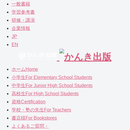
一般書籍
学習参考書
研修・講演
企業情報
JP
EN
ホーム
Home
小学生
For Elementary School Students
中学生
For Junior High School Students
高校生
For High School Students
資格
Certification
学校・塾の先生
For Teachers
書店様
For Bookstores
よくあるご質問
・