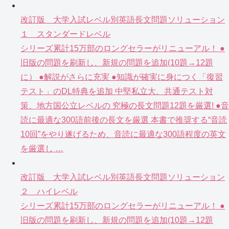
改訂版 大学入試レベル別英語長文問題ソリューション
１ スタンダードレベル
シリーズ累計15万部のロングセラーがリニューアル！ ●
旧版の問題を刷新し、新規の問題を追加(10題→12題
に） ●解説がさらに充実 ●知識が確実に身につく「復習
テスト」のDL特典を追加 中堅私立大、共通テスト対
策、地方国公立レベルの 究極の長文問題12題を厳選! ●音
読に最適な300語前後の長文を厳選 本書で推奨する“音読
10回”をやり遂げるため、音読に最適な300語程度の英文
を厳選し …
改訂版 大学入試レベル別英語長文問題ソリューション
２ ハイレベル
シリーズ累計15万部のロングセラーがリニューアル！ ●
旧版の問題を刷新し、新規の問題を追加(10題→12題