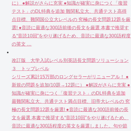
に） ●解説がさらに充実 ●知識が確実に身につく「復習
テスト」のDL特典を追加 難関私立大、共通テスト高得
点目標、難関国公立大レベルの 究極の長文問題12題を厳
選! ●音読に最適な300語前後の長文を厳選 本書で推奨す
る“音読10回”をやり遂げるため、音読に最適な300語程度
の英文 …
改訂版 大学入試レベル別英語長文問題ソリューション
３ トップレベル
シリーズ累計15万部のロングセラーがリニューアル！ ●
新規の問題を追加(10題→12題に） ●解説がさらに充実 ●
知識が確実に身につく「復習テスト」のDL特典を追加
最難関私立大、共通テスト満点目標、旧帝大レベルの 究
極の長文問題12題を厳選! ●音読に最適な300語前後の長
文を厳選 本書で推奨する“音読10回”をやり遂げるため、
音読に最適な300語程度の英文を厳選しました。句や節