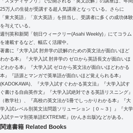
「スタディサプリ」で公開される「英文読解」の講座は、年間
25万人の生徒が受講する超人気講座となっている。さらに
「東大英語」「京大英語」を担当し、受講者に多くの成功体験
を与えている。
週刊英和新聞「朝日ウィークリー(Asahi Weekly)」にてコラム
を連載するなど、幅広く活躍中。
著書に『大学入試 肘井学の読解のための英文法が面白いほど
わかる本』『大学入試 肘井学の ゼロから英語長文が面白いほ
どわかる本』『大学入試 ゼロから英文法が面白いほどわかる
本』『語源とマンガで英単語が面白いほど覚えられる本』
(KADOKAWA)、『大学入試すぐわかる英文法』『大学入試す
ぐ書ける自由英作文』『大学入試絶対できる英語リスニング』
（教学社）、『高校の英文法が1冊でしっかりわかる本』『大
学入試レベル別英文法問題ソリューション［０～３］』『大学
入試テーマ別英単語EXTREME』(かんき出版)などがある。
関連書籍
Related Books