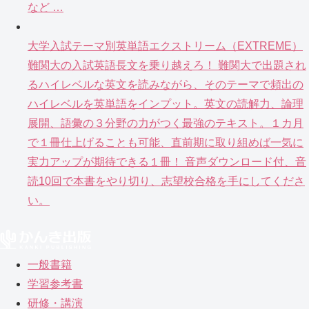
など …
大学入試テーマ別英単語エクストリーム（EXTREME）
難関大の入試英語長文を乗り越えろ！ 難関大で出題され
るハイレベルな英文を読みながら、そのテーマで頻出の
ハイレベルを英単語をインプット。英文の読解力、論理
展開、語彙の３分野の力がつく最強のテキスト。１カ月
で１冊仕上げることも可能、直前期に取り組めば一気に
実力アップが期待できる１冊！ 音声ダウンロード付、音
読10回で本書をやり切り、志望校合格を手にしてくださ
い。
一般書籍
学習参考書
研修・講演