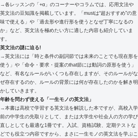
→各レッスンの「+α」のコーナーやコラムでは、応用文法や
英文法の豆知識を掲載しています。「mustは“超おすすめ”の意
味で使える」や「過去形や進行形を使うとなぜ丁寧になるの
か」など、英文法を極めたい方に適した内容も紹介していま
す。
英文法の謎に迫る!
→英文法には「時と条件の副詞節では未来のことでも現在形を
使う」や「命令・要求・提案のthat節には動詞の原形を使う」
など、有名なルールがいくつも存在しますが、そのルールがな
ぜ存在するのか、ルールの背景には何が存在したのかを解き明
かしていきます。
年齢を問わず使える「一生モノの英文法」
→本書は高校で学習する英文法を解説した本ですが、高校入学
前の中学生の先取りとして、または大学生や社会人の方の学び
直しとしても最適な1冊です。入試、資格試験、定期テストな
どでも役立つ内容ですから、まさに一生モノの英文法を学ぶこ