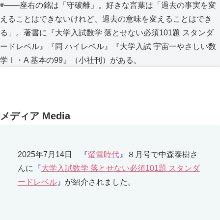
◉――座右の銘は「守破離」。好きな言葉は「過去の事実を変
えることはできないけれど、過去の意味を変えることはでき
る」。著書に『大学入試数学 落とせない必須101題 スタンダ
ードレベル』『同 ハイレベル』『大学入試 宇宙一やさしい数
学Ⅰ・A 基本の99』（小社刊）がある。
メディア
Media
2025年7月14日
『
螢雪時代
』
８月号で中森泰樹さ
んに
『
大学入試数学 落とせない必須101題 スタンダ
ードレベル
』
が紹介されました。