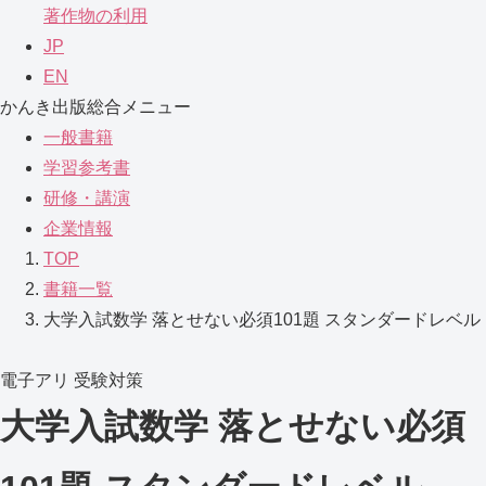
著作物の利用
JP
EN
かんき出版総合メニュー
一般書籍
学習参考書
研修・講演
企業情報
TOP
書籍一覧
大学入試数学 落とせない必須101題 スタンダードレベル
電子アリ
受験対策
大学入試数学 落とせない必須