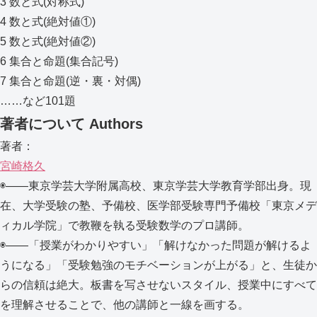
3 数と式(対称式)
4 数と式(絶対値①)
5 数と式(絶対値②)
6 集合と命題(集合記号)
7 集合と命題(逆・裏・対偶)
……など101題
著者について
Authors
著者：
宮崎格久
◉――東京学芸大学附属高校、東京学芸大学教育学部出身。現
在、大学受験の塾、予備校、医学部受験専門予備校「東京メデ
ィカル学院」で教鞭を執る受験数学のプロ講師。
◉――「授業がわかりやすい」「解けなかった問題が解けるよ
うになる」「受験勉強のモチベーションが上がる」と、生徒か
らの信頼は絶大。板書を写させないスタイル、授業中にすべて
を理解させることで、他の講師と一線を画する。