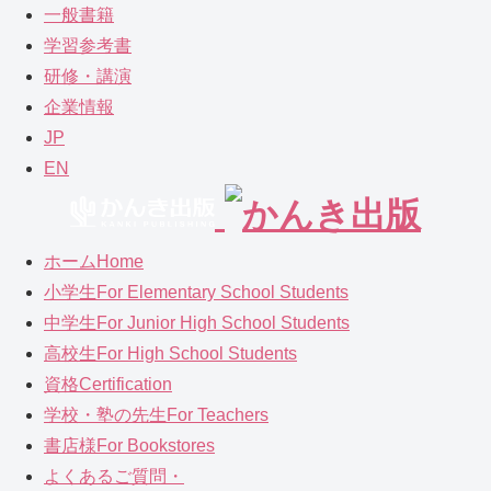
一般書籍
学習参考書
研修・講演
企業情報
JP
EN
ホーム
Home
小学生
For Elementary School Students
中学生
For Junior High School Students
高校生
For High School Students
資格
Certification
学校・塾の先生
For Teachers
書店様
For Bookstores
よくあるご質問
・