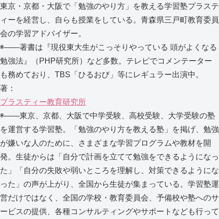
東京・京都・大阪で「勉強のやり方」を教える学習塾プラステ
ィーを経営し、自らも授業をしている。青森県三戸町教育委員
会の学習アドバイザー。
◉――著書は『現役東大生がこっそりやっている 頭がよくなる
勉強法』（PHP研究所）など多数。テレビでコメンテーター
も務めており、TBS「ひるおび」等にレギュラー出演中。
著：
プラスティー教育研究所
◉――東京、京都、大阪で中学受験、高校受験、大学受験の塾
を運営する学習塾。「勉強のやり方を教える塾」を掲げ、勉強
が嫌いな人のために、さまざまな学習プログラムや教材を開
発。生徒からは「自分で計画を立てて勉強をできるようになっ
た」「自分の失敗や弱いところを理解し、対策できるようにな
った」の声が上がり、全国から生徒が集まっている。学習塾運
営だけではなく、全国の学校・教育委員会、予備校や塾へのサ
ービスの提供、各種コンサルティングやサポートなども行って