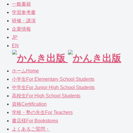
一般書籍
学習参考書
研修・講演
企業情報
JP
EN
ホーム
Home
小学生
For Elementary School Students
中学生
For Junior High School Students
高校生
For High School Students
資格
Certification
学校・塾の先生
For Teachers
書店様
For Bookstores
よくあるご質問
・