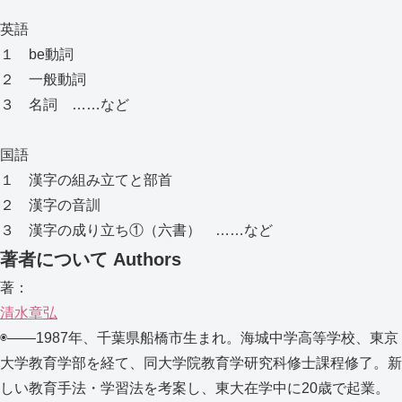
英語
１ be動詞
２ 一般動詞
３ 名詞 ……など
国語
１ 漢字の組み立てと部首
２ 漢字の音訓
３ 漢字の成り立ち①（六書） ……など
著者について
Authors
著：
清水章弘
◉――1987年、千葉県船橋市生まれ。海城中学高等学校、東京
大学教育学部を経て、同大学院教育学研究科修士課程修了。新
しい教育手法・学習法を考案し、東大在学中に20歳で起業。