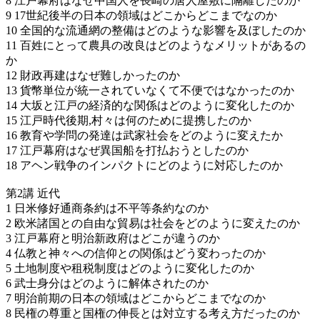
8 江戸幕府はなぜ中国人を長崎の唐人屋敷に隔離したのか
9 17世紀後半の日本の領域はどこからどこまでなのか
10 全国的な流通網の整備はどのような影響を及ぼしたのか
11 百姓にとって農具の改良はどのようなメリットがあるの
か
12 財政再建はなぜ難しかったのか
13 貨幣単位が統一されていなくて不便ではなかったのか
14 大坂と江戸の経済的な関係はどのように変化したのか
15 江戸時代後期,村々は何のために提携したのか
16 教育や学問の発達は武家社会をどのように変えたか
17 江戸幕府はなぜ異国船を打払おうとしたのか
18 アヘン戦争のインパクトにどのように対応したのか
第2講 近代
1 日米修好通商条約は不平等条約なのか
2 欧米諸国との自由な貿易は社会をどのように変えたのか
3 江戸幕府と明治新政府はどこが違うのか
4 仏教と神々への信仰との関係はどう変わったのか
5 土地制度や租税制度はどのように変化したのか
6 武士身分はどのように解体されたのか
7 明治前期の日本の領域はどこからどこまでなのか
8 民権の尊重と国権の伸長とは対立する考え方だったのか