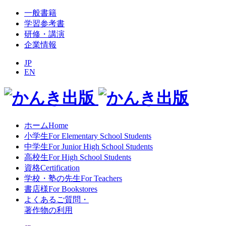
一般書籍
学習参考書
研修・講演
企業情報
JP
EN
ホーム
Home
小学生
For Elementary School Students
中学生
For Junior High School Students
高校生
For High School Students
資格
Certification
学校・塾の先生
For Teachers
書店様
For Bookstores
よくあるご質問
・
著作物の利用