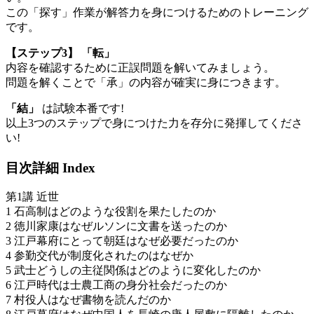
この「探す」作業が解答力を身につけるためのトレーニング
です。
【ステップ3】 「転」
内容を確認するために正誤問題を解いてみましょう。
問題を解くことで「承」の内容が確実に身につきます。
「結」
は試験本番です!
以上3つのステップで身につけた力を存分に発揮してくださ
い!
目次詳細
Index
第1講 近世
1 石高制はどのような役割を果たしたのか
2 徳川家康はなぜルソンに文書を送ったのか
3 江戸幕府にとって朝廷はなぜ必要だったのか
4 参勤交代が制度化されたのはなぜか
5 武士どうしの主従関係はどのように変化したのか
6 江戸時代は士農工商の身分社会だったのか
7 村役人はなぜ書物を読んだのか