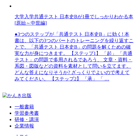
大学入学共通テスト 日本史Bが1冊でしっかりわかる本
[原始～中世編]
●3つのステップが「共通テスト 日本史B」に効く! 本
書は、以下の3つのパートのトレーニングを繰り返すこ
とで、「共通テスト 日本史B」の問題を解くための確
実な力が身につきます。 【ステップ1】 「起」 「共通
テスト」の問題で多用されるであろう、 文章・資料・
系図・図版などの資料を素材として問いを立てます。
どんな答えになりそうか? ざっくりでよいので考えて
みてください。 【ステップ2】 「承」 「 …
一般書籍
学習参考書
研修・講演
企業情報