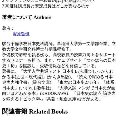
2 サンフランシスコ平和条約はなぜ結ばれたのか
3 高度経済成長と安定成長はどこが異なるのか
著者について
Authors
著者：
塚原哲也
駿台予備学校日本史科講師。早稲田大学第一文学部卒業、立
教大学文学研究科博士前期課程修了。
予備校で教鞭を執る傍ら、高校教員の授業力向上をサポート
するセミナーも担当。また、ウェブサイト「つかはらの日本
史工房」を開設し、受験情報などを発信している。
著書に、『大学入学共通テスト 日本史Bが1冊でしっかりわ
かる本[近世～現代編]』(かんき出版)、『読んで深める日本
史実力強化書』(駿台文庫)、『東大の日本史27カ年』『体系
日本史』(いずれも教学社)、『大学入試 マンガで日本史が面
白いほどわかる本』(KADOKAWA)、『日本史の論点-論述力
を鍛えるトピック60-』(共著・駿台文庫)などがある。
関連書籍
Related Books