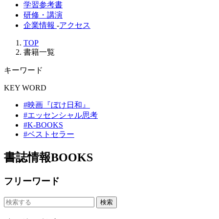
学習参考書
研修・講演
企業情報
-
アクセス
TOP
書籍一覧
キーワード
KEY WORD
#映画『ぼけ日和』
#エッセンシャル思考
#K-BOOKS
#ベストセラー
書誌情報
BOOKS
フリーワード
検索