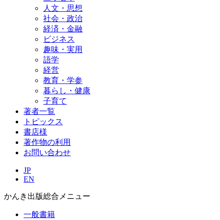
人文・思想
社会・政治
経済・金融
ビジネス
趣味・実用
語学
経営
教育・学参
暮らし・健康
子育て
著者一覧
トピックス
書店様
著作物の利用
お問い合わせ
JP
EN
かんき出版総合メニュー
一般書籍