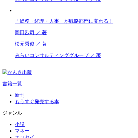
「総務・経理・人事」が戦略部門に変わる！
岡田烈司 ／ 著
松元秀俊 ／ 著
みらいコンサルティンググループ ／ 著
書籍一覧
新刊
もうすぐ発売する本
ジャンル
小説
マネー
エッセイ