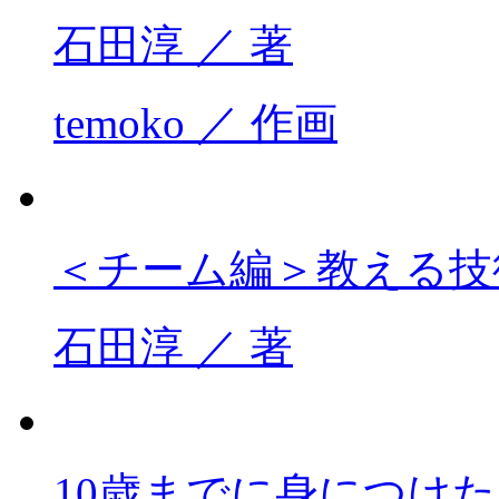
石田淳 ／ 著
temoko ／ 作画
＜チーム編＞教える技
石田淳 ／ 著
10歳までに身につけ