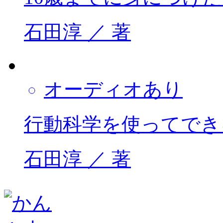
石田淳 ／ 著
オーディオあり
行動科学を使ってでき
石田淳 ／ 著