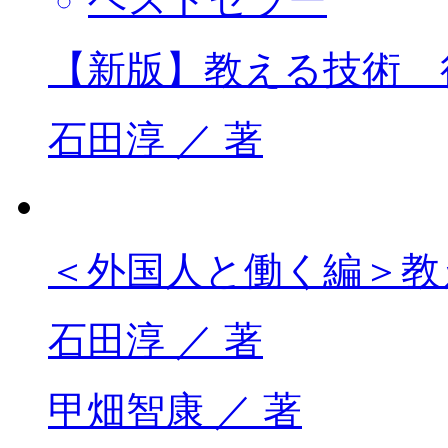
【新版】教える技術 
石田淳 ／ 著
＜外国人と働く編＞教
石田淳 ／ 著
甲畑智康 ／ 著